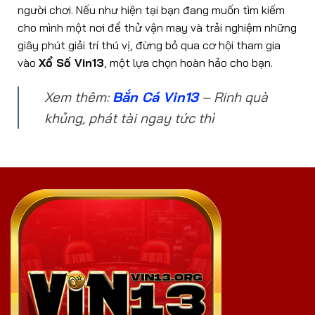
người chơi. Nếu như hiện tại bạn đang muốn tìm kiếm
cho mình một nơi để thử vận may và trải nghiệm những
giây phút giải trí thú vị, đừng bỏ qua cơ hội tham gia
vào
Xổ Số Vin13
, một lựa chọn hoàn hảo cho bạn.
Xem thêm:
Bắn Cá Vin13
– Rinh quà
khủng, phát tài ngay tức thì