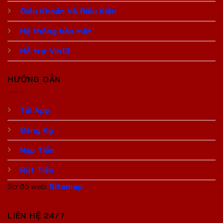
Điều Khoản Và Điều Kiện
Hệ thống bảo mật
Hỗ trợ Vin13
HƯỚNG DẪN
Tải App
Đăng Ký
Nạp Tiền
Rút Tiền
Sơ đồ web:
Sitemap
LIÊN HỆ 24/7