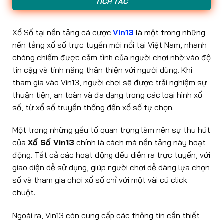
TÍCH TẮC
Xổ Số tại nền tảng cá cược
Vin13
là một trong những
nền tảng xổ số trực tuyến mới nổi tại Việt Nam, nhanh
chóng chiếm được cảm tình của người chơi nhờ vào độ
tin cậy và tính năng thân thiện với người dùng. Khi
tham gia vào Vin13, người chơi sẽ được trải nghiệm sự
thuận tiện, an toàn và đa dạng trong các loại hình xổ
số, từ xổ số truyền thống đến xổ số tự chọn.
Một trong những yếu tố quan trọng làm nên sự thu hút
của
Xổ Số Vin13
chính là cách mà nền tảng này hoạt
động. Tất cả các hoạt động đều diễn ra trực tuyến, với
giao diện dễ sử dụng, giúp người chơi dễ dàng lựa chọn
số và tham gia chơi xổ số chỉ với một vài cú click
chuột.
Ngoài ra, Vin13 còn cung cấp các thông tin cần thiết