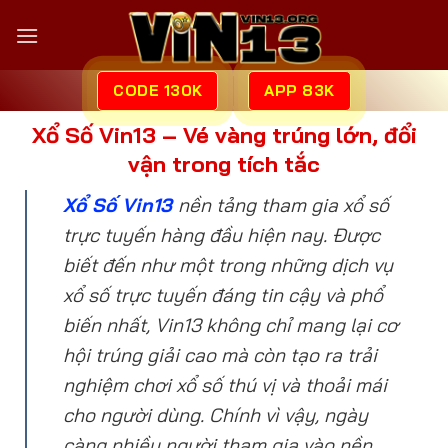
Bỏ
qua
nội
dung
CODE 130K
APP 83K
Xổ Số Vin13 – Vé vàng trúng lớn, đổi
vận trong tích tắc
Xổ Số Vin13
nền tảng tham gia xổ số
trực tuyến hàng đầu hiện nay. Được
biết đến như một trong những dịch vụ
xổ số trực tuyến đáng tin cậy và phổ
biến nhất, Vin13 không chỉ mang lại cơ
hội trúng giải cao mà còn tạo ra trải
nghiệm chơi xổ số thú vị và thoải mái
cho người dùng. Chính vì vậy, ngày
càng nhiều người tham gia vào nền