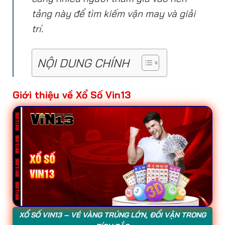
tảng này để tìm kiếm vận may và giải
trí.
NỘI DUNG CHÍNH
Giới thiệu về Xổ Số Vin13
XỔ SỐ VIN13 – VÉ VÀNG TRÚNG LỚN, ĐỔI VẬN TRONG