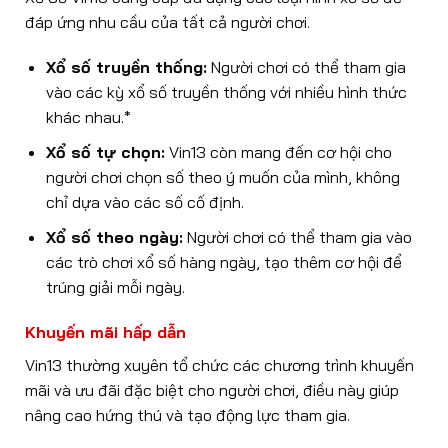
đáp ứng nhu cầu của tất cả người chơi.
Xổ số truyền thống:
Người chơi có thể tham gia
vào các kỳ xổ số truyền thống với nhiều hình thức
khác nhau.*
Xổ số tự chọn:
Vin13 còn mang đến cơ hội cho
người chơi chọn số theo ý muốn của mình, không
chỉ dựa vào các số cố định.
Xổ số theo ngày:
Người chơi có thể tham gia vào
các trò chơi xổ số hàng ngày, tạo thêm cơ hội để
trúng giải mỗi ngày.
Khuyến mãi hấp dẫn
Vin13 thường xuyên tổ chức các chương trình khuyến
mãi và ưu đãi đặc biệt cho người chơi, điều này giúp
nâng cao hứng thú và tạo động lực tham gia.