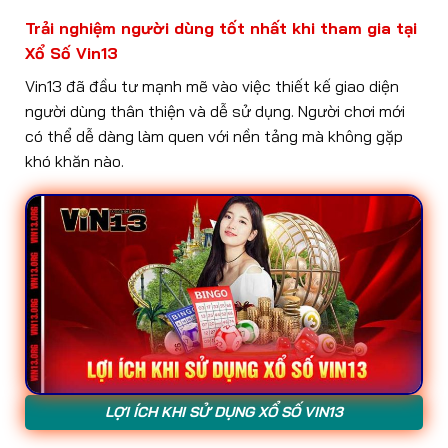
Trải nghiệm người dùng tốt nhất khi tham gia tại
Xổ Số Vin13
Vin13 đã đầu tư mạnh mẽ vào việc thiết kế giao diện
người dùng thân thiện và dễ sử dụng. Người chơi mới
có thể dễ dàng làm quen với nền tảng mà không gặp
khó khăn nào.
LỢI ÍCH KHI SỬ DỤNG XỔ SỐ VIN13