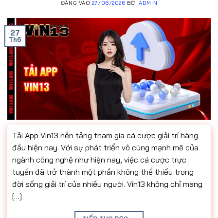
ĐĂNG VÀO
27/06/2026
BỞI
ADMIN
27
Th6
Tải App Vin13 nền tảng tham gia cá cược giải trí hàng
đầu hiện nay. Với sự phát triển vô cùng mạnh mẽ của
ngành công nghệ như hiện nay, việc cá cược trực
tuyến đã trở thành một phần không thể thiếu trong
đời sống giải trí của nhiều người. Vin13 không chỉ mang
[…]