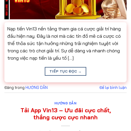
Nạp tiền Vin13 nền tảng tham gia cá cược giải trí hàng
đầu hiện nay. Đây là nơi mà các tín đồ mê cá cược có
thể thỏa sức tận hưởng những trải nghiệm tuyệt vời
trong các trò chơi giải trí. Sự dễ dàng và nhanh chóng
trong việc nạp tiền là yếu tố […]
TIẾP TỤC ĐỌC
→
Đăng trong
HƯỚNG DẪN
Để lại bình luận
HƯỚNG DẪN
Tải App Vin13 – Ưu đãi cực chất,
thắng cược cực nhanh