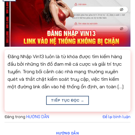
Đăng Nhập Vin13 luôn là từ khóa được tìm kiếm hàng
đầu bởi những tín đồ đam mê cá cược và giải trí trực
tuyến. Trong bối cảnh các nhà mạng thường xuyên
quét và thắt chặt kiểm soát truy cập, việc tìm kiếm
một đường link dẫn vào hệ thống ổn định, an toàn […]
TIẾP TỤC ĐỌC
→
Đăng trong
HƯỚNG DẪN
Để lại bình luận
HƯỚNG DẪN