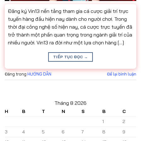
Đăng ký Vin13 nền tảng tham gia cá cược giải trí trực
tuyến hàng đầu hiện nay dành cho người chơi. Trong
thời đại công nghệ số hiện nay, cá cược trực tuyến đã
trở thành một phần quan trọng trong ngành giải trí của
nhiều người. Vin13 ra đời như một lựa chọn hàng […]
TIẾP TỤC ĐỌC
→
Đăng trong
HƯỚNG DẪN
Để lại bình luận
Tháng 8 2026
H
B
T
N
S
B
C
1
2
3
4
5
6
7
8
9